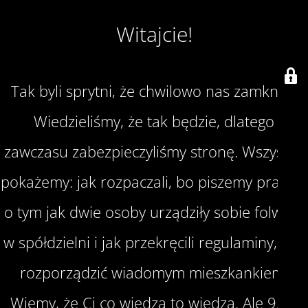
Witajcie!
Tak byli sprytni, że chwilowo nas zamknęli.
Wiedzieliśmy, że tak będzie, dlatego
zawczasu zabezpieczyliśmy stronę. Wszystko
pokażemy: jak rozpaczali, bo piszemy prawdę
o tym jak dwie osoby urządziły sobie folwark
w spółdzielni i jak przekręcili regulaminy, aby
rozporządzić wiadomym mieszkankiem.
Wiemy, że Ci co wiedzą to wiedzą. Ale 95%