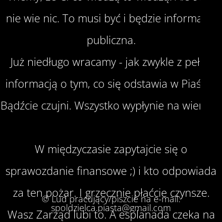
nie wie nic. To musi być i będzie informacja
publiczna.
Już niedługo wracamy - jak zwykle z pełną
informacją o tym, co się odstawia w Piaście.
Bądźcie czujni. Wszystko wypłynie na wierzch.
W międzyczasie zapytajcie się o
sprawozdanie finansowe ;) i kto odpowiada
za ten pożar. I grzecznie płaćcie czynsze.
© Lud pracujący/piszcie na e-mail:
spoldzielca.piasta@gmail.com
Wasz Zarząd lubi to. A esplanada czeka na