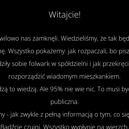
Witajcie!
chwilowo nas zamknęli. Wiedzieliśmy, że tak bę
nę. Wszystko pokażemy: jak rozpaczali, bo pi
iły sobie folwark w spółdzielni i jak przekręci
rozporządzić wiadomym mieszkankiem.
zą to wiedzą. Ale 95% nie wie nic. To musi by
publiczna.
 - jak zwykle z pełną informacją o tym, co si
Bądźcie czujni. Wszystko wypłynie na wierzch.