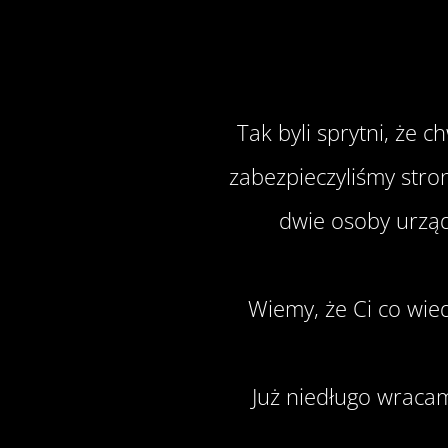
Tak byli sprytni, że 
zabezpieczyliśmy stro
dwie osoby urządz
Wiemy, że Ci co wied
Już niedługo wracamy