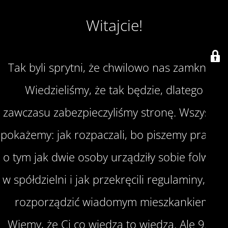
Witajcie!
Tak byli sprytni, że chwilowo nas zamknęli.
Wiedzieliśmy, że tak będzie, dlatego
zawczasu zabezpieczyliśmy stronę. Wszystko
pokażemy: jak rozpaczali, bo piszemy prawdę
o tym jak dwie osoby urządziły sobie folwark
w spółdzielni i jak przekręcili regulaminy, aby
rozporządzić wiadomym mieszkankiem.
Wiemy, że Ci co wiedzą to wiedzą. Ale 95%