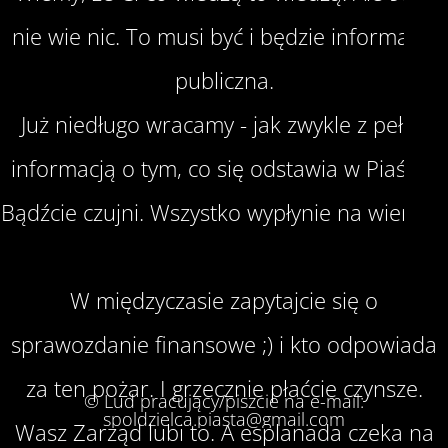
nie wie nic. To musi być i będzie informacja
publiczna.
Już niedługo wracamy - jak zwykle z pełną
informacją o tym, co się odstawia w Piaście.
Bądźcie czujni. Wszystko wypłynie na wierzch.
W międzyczasie zapytajcie się o
sprawozdanie finansowe ;) i kto odpowiada
za ten pożar. I grzecznie płaćcie czynsze.
© Lud pracujący/piszcie na e-mail:
spoldzielca.piasta@gmail.com
Wasz Zarząd lubi to. A esplanada czeka na